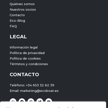
Quiénes somos
Nuestros socios
Contacto
Eco-Blog
FAQ
LEGAL
Información legal
Política de privacidad
Política de cookies
Términos y condiciones
CONTACTO
Teléfono: +34 653 32 62 39
Email: marketing@ecoboat.es
W
F
I
T
Y
h
a
n
w
o
a
c
s
i
u