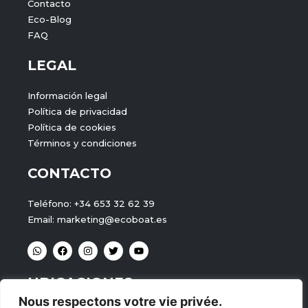
Contacto
Eco-Blog
FAQ
LEGAL
Información legal
Política de privacidad
Política de cookies
Términos y condiciones
CONTACTO
Teléfono: +34 653 32 62 39
Email: marketing@ecoboat.es
W
F
I
T
Y
h
a
n
w
o
a
c
s
i
u
t
e
t
t
t
UBICACIONES
s
b
a
t
u
a
o
g
e
b
Nous respectons votre vie privée.
p
o
r
r
e